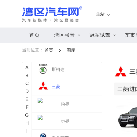
斯巴鲁
主站
SWM斯威汽车
首页
湾区强音
冠军试驾
车市
思皓
当前位置：
首页
图库
赛力斯
A
斯柯达
三
B
C
三菱
三菱(进
D
E
尚界
F
G
示界
H
I