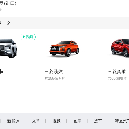
罗(进口)
片
菱
视频
柯
三菱劲炫
三菱奕歌
共159张图片
共65张图片
新能源
文章
视频
图库
选车
湾区汽