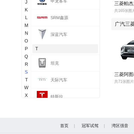
申龙客车
J
三菱帕杰
K
共165张图
L
SRM鑫源
广汽三
M
N
深蓝汽车
O
P
T
Q
坦克
R
S
三菱阿图
T
天际汽车
共71张图片
W
X
特斯拉
Y
Z
腾势
首页
冠军试驾
湾区强音
W